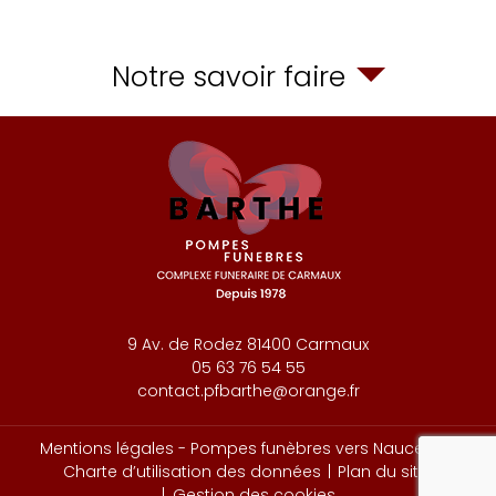
Notre savoir faire
9 Av. de Rodez
81400
Carmaux
05 63 76 54 55
contact.pfbarthe@orange.fr
Mentions légales - Pompes funèbres vers Naucelle
rec
Charte d’utilisation des données
Plan du site
Gestion des cookies