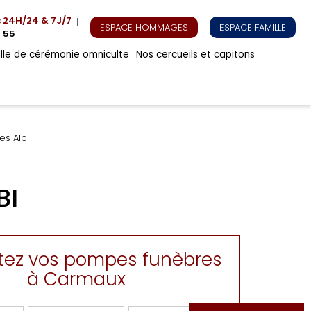
s
24H/24 & 7J/7
ESPACE HOMMAGES
ESPACE FAMILLE
 55
alle de cérémonie omniculte
Nos cercueils et capitons
s Albi
BI
tez vos pompes funèbres
à Carmaux