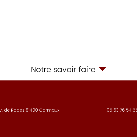
Notre savoir faire
v. de Rodez
81400
Carmaux
05 63 76 54 5