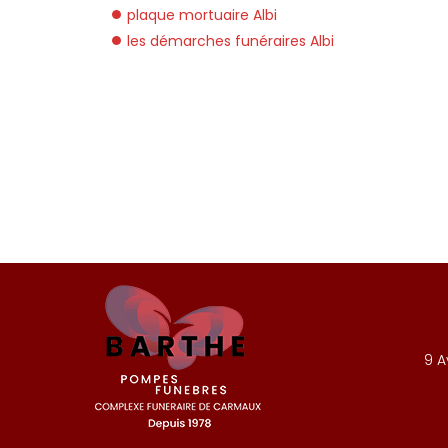
plaque mortuaire Albi
les démarches funéraires Albi
9 A