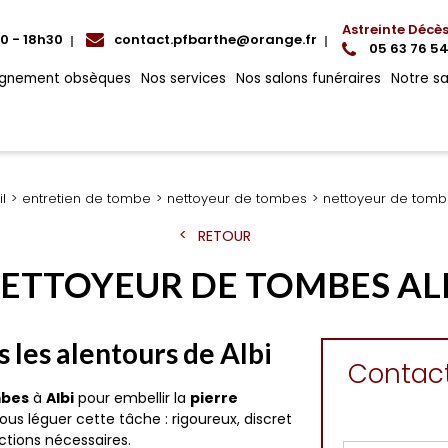
Astreinte Décè
00 - 18h30
contact.pfbarthe@orange.fr
05 63 76 54
gnement obsèques
Nos services
Nos salons funéraires
Notre s
l
entretien de tombe
nettoyeur de tombes
nettoyeur de tombe
RETOUR
ETTOYEUR DE TOMBES AL
 les alentours de Albi
Contac
mbes
à
Albi
pour embellir la
pierre
ous léguer cette tâche : rigoureux, discret
actions nécessaires.