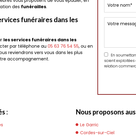
èbres vous proposent de vous épauler, en
sation des
funérailles
.
rvices funéraires dans les
ur
les services funéraires dans les
cter par téléphone au
05 63 76 54 55
, ou en
Nous reviendrons vers vous dans les plus
En soumettant 
 notre accompagnement.
soient exploitées
relation commerci
s :
Nous proposons aussi
és
Le Garric
Cordes-sur-Ciel