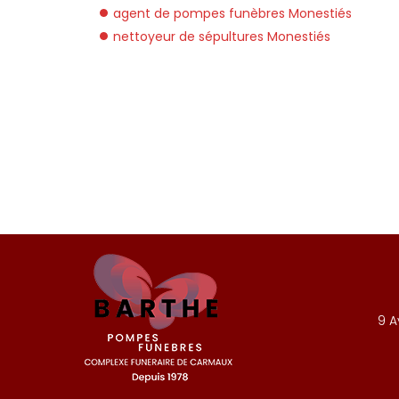
agent de pompes funèbres Monestiés
nettoyeur de sépultures Monestiés
9 A