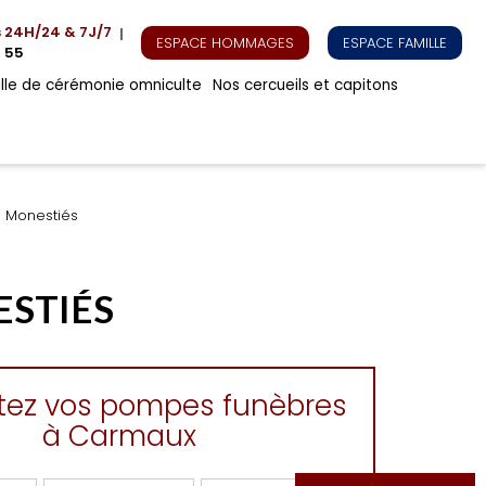
s
24H/24 & 7J/7
ESPACE HOMMAGES
ESPACE FAMILLE
 55
alle de cérémonie omniculte
Nos cercueils et capitons
s Monestiés
ESTIÉS
tez vos pompes funèbres
à Carmaux