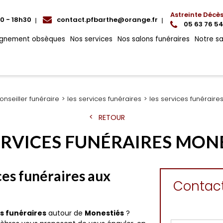
Astreinte Décè
00 - 18h30
contact.pfbarthe@orange.fr
05 63 76 54
gnement obsèques
Nos services
Nos salons funéraires
Notre s
onseiller funéraire
les services funéraires
les services funéraire
RETOUR
ERVICES FUNÉRAIRES MON
ces funéraires aux
Contac
es funéraires
autour de
Monestiés
?