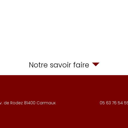
Notre savoir faire
v. de Rodez
81400
Carmaux
05 63 76 54 5