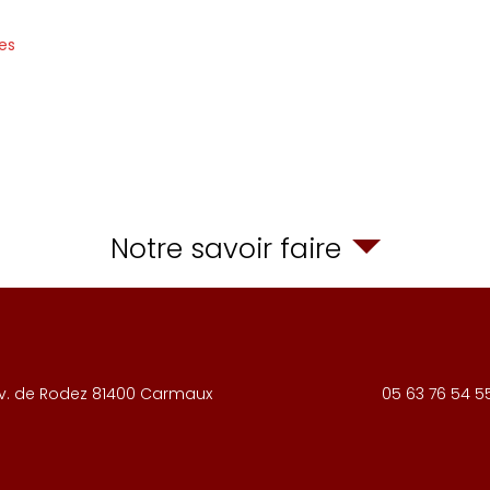
es
Notre savoir faire
v. de Rodez
81400
Carmaux
05 63 76 54 5