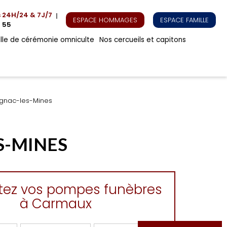
s
24H/24 & 7J/7
ESPACE HOMMAGES
ESPACE FAMILLE
 55
alle de cérémonie omniculte
Nos cercueils et capitons
agnac-les-Mines
S-MINES
tez vos pompes funèbres
à Carmaux