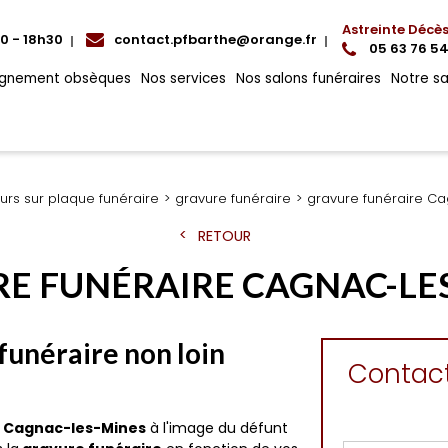
Astreinte Décè
00 - 18h30
contact.pfbarthe@orange.fr
05 63 76 54
gnement obsèques
Nos services
Nos salons funéraires
Notre s
urs sur plaque funéraire
gravure funéraire
gravure funéraire C
RETOUR
E FUNÉRAIRE CAGNAC-LE
 funéraire non loin
Contac
s
Cagnac-les-Mines
à l'image du défunt