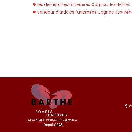
les démarches funéraires Cagnac-les-Mines
vendeur d'articles funéraires Cagnac-les-Min
9 A