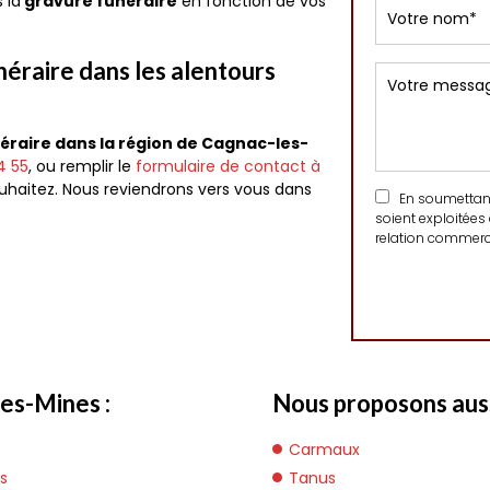
 la
gravure funéraire
en fonction de vos
éraire dans les alentours
éraire dans la région de Cagnac-les-
4 55
, ou remplir le
formulaire de contact à
uhaitez. Nous reviendrons vers vous dans
En soumettant 
soient exploitées
relation commerci
es-Mines :
Nous proposons auss
Carmaux
s
Tanus