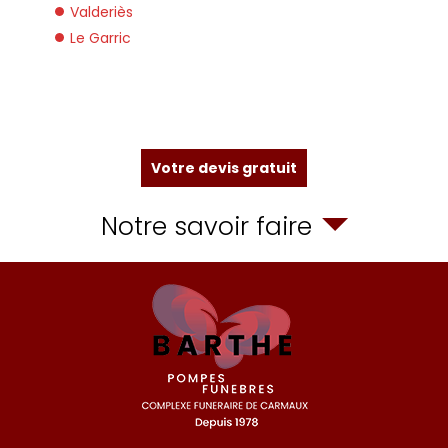
Valderiès
Le Garric
Votre devis gratuit
Notre savoir faire