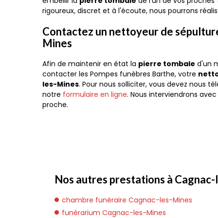
embellir la
pierre tombale
de l'un de vos proches 
rigoureux, discret et à l'écoute, nous pourrons réali
Contactez un nettoyeur de sépultur
Mines
Afin de maintenir en état la
pierre tombale
d'un m
contacter les Pompes funèbres Barthe, votre
nett
les-Mines
. Pour nous solliciter, vous devez nous t
notre
formulaire en ligne
. Nous interviendrons avec p
proche.
Nos autres prestations à Cagnac-l
chambre funéraire Cagnac-les-Mines
funérarium Cagnac-les-Mines