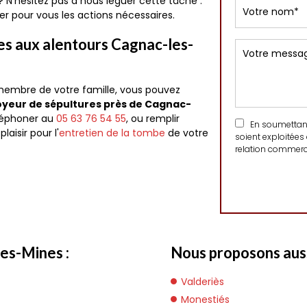
? N'hésitez pas à nous léguer cette tâche :
ser pour vous les actions nécessaires.
es aux alentours Cagnac-les-
embre de votre famille, vous pouvez
oyeur de sépultures près de Cagnac-
éléphoner au
05 63 76 54 55
, ou remplir
En soumettant 
laisir pour l'
entretien de la tombe
de votre
soient exploitées
relation commerci
es-Mines :
Nous proposons auss
Valderiès
Monestiés