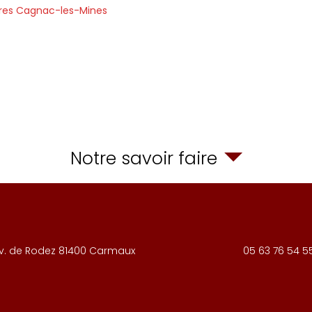
ires Cagnac-les-Mines
Notre savoir faire
v. de Rodez
81400
Carmaux
05 63 76 54 5