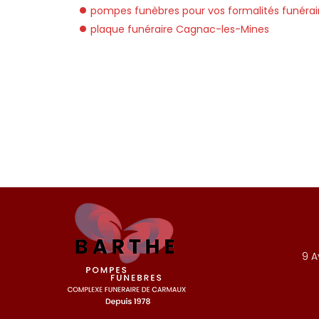
pompes funèbres pour vos formalités funéra
plaque funéraire Cagnac-les-Mines
9 A