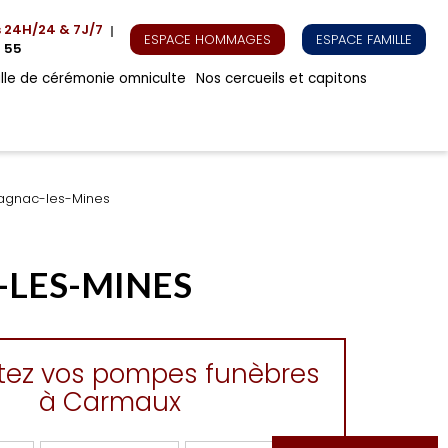
s
24H/24 & 7J/7
ESPACE HOMMAGES
ESPACE FAMILLE
 55
alle de cérémonie omniculte
Nos cercueils et capitons
Cagnac-les-Mines
-LES-MINES
tez vos pompes funèbres
à Carmaux