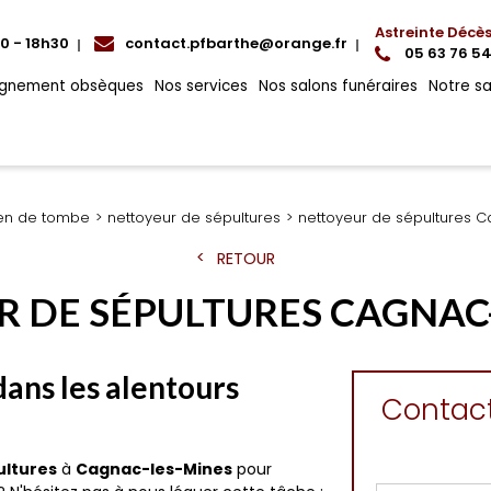
Astreinte Décè
00 - 18h30
contact.pfbarthe@orange.fr
05 63 76 54
gnement obsèques
Nos services
Nos salons funéraires
Notre s
ien de tombe
nettoyeur de sépultures
nettoyeur de sépultures 
RETOUR
 DE SÉPULTURES CAGNAC
ans les alentours
Contac
ultures
à
Cagnac-les-Mines
pour