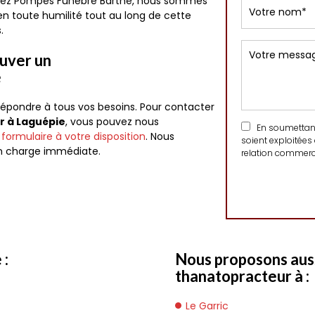
Chez Pompes Funèbre Barthe, nous sommes
en toute humilité tout au long de cette
.
ouver un
e
épondre à tous vos besoins. Pour contacter
r à Laguépie
, vous pouvez nous
En soumettant 
e
formulaire à votre disposition
. Nous
soient exploitées
en charge immédiate.
relation commerci
 :
Nous proposons auss
thanatopracteur à :
Le Garric