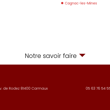
Cagnac-les-Mines
Notre savoir faire
v. de Rodez
81400
Carmaux
05 63 76 54 5