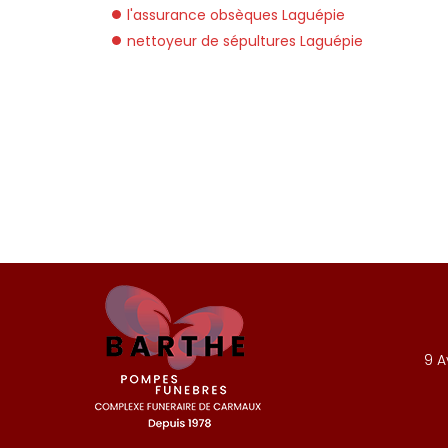
l'assurance obsèques Laguépie
nettoyeur de sépultures Laguépie
9 A