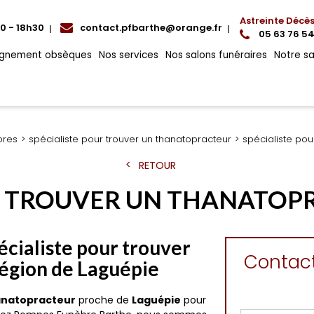
Astreinte Décè
00 - 18h30
contact.pfbarthe@orange.fr
05 63 76 54
gnement obsèques
Nos services
Nos salons funéraires
Notre s
bres
spécialiste pour trouver un thanatopracteur
spécialiste pou
RETOUR
R TROUVER UN THANATOP
écialiste pour trouver
Contac
région de Laguépie
hanatopracteur
proche de
Laguépie
pour