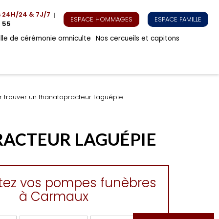
s
24H/24 & 7J/7
ESPACE HOMMAGES
ESPACE FAMILLE
 55
alle de cérémonie omniculte
Nos cercueils et capitons
r trouver un thanatopracteur Laguépie
RACTEUR LAGUÉPIE
tez vos pompes funèbres
à Carmaux