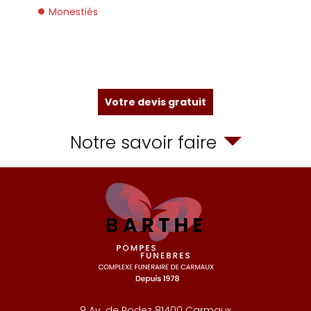
Monestiés
Votre devis gratuit
Notre savoir faire
9 Av. de Rodez
81400
Carmaux