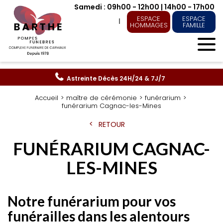
Samedi : 09h00 - 12h00 | 14h00 - 17h00
ESPACE
ESPACE
HOMMAGES
FAMILLE
Astreinte Décès
24H/24 & 7J/7
Accueil
maître de cérémonie
funérarium
funérarium Cagnac-les-Mines
RETOUR
FUNÉRARIUM CAGNAC-
LES-MINES
Notre funérarium pour vos
funérailles dans les alentours