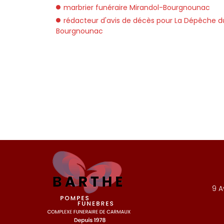
marbrier funéraire Mirandol-Bourgnounac
rédacteur d'avis de décès pour La Dépêche du
Bourgnounac
9 A