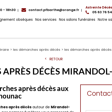
Astreinte Décè
00 - 18h30
contact.pfbarthe@orange.fr
05 63 76 54
gnement obsèques
Nos services
Nos salons funéraires
Notre s
éraire
les démarches après décès
les démarches après décès
RETOUR
S APRÈS DÉCÈS MIRANDO
arches après décès aux
Contac
gnounac
ches après décès
autour de
Mirandol-