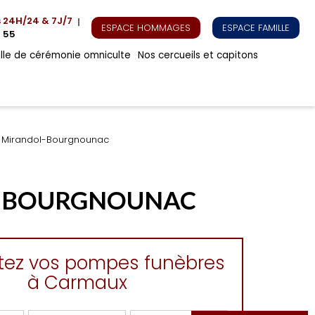
s
24H/24 & 7J/7
ESPACE HOMMAGES
ESPACE FAMILLE
 55
alle de cérémonie omniculte
Nos cercueils et capitons
 Mirandol-Bourgnounac
L-BOURGNOUNAC
tez vos pompes funèbres
à Carmaux