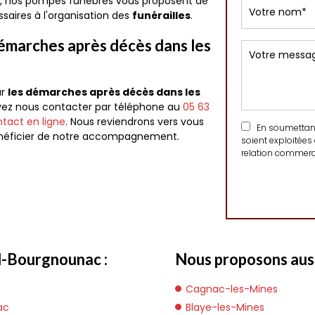
e, nos pompes funèbres vous proposent de
ssaires à l'organisation des
funérailles
.
démarches après décès dans les
ur
les démarches après décès dans les
vez nous contacter par téléphone au
05 63
tact en ligne
. Nous reviendrons vers vous
En soumettant 
 bénéficier de notre accompagnement.
soient exploitées
relation commerci
l-Bourgnounac :
Nous proposons auss
Cagnac-les-Mines
ac
Blaye-les-Mines