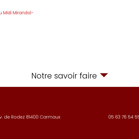
 Midi Mirandol-
Notre savoir faire
v. de Rodez
81400
Carmaux
05 63 76 54 5