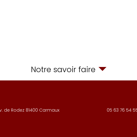
Notre savoir faire
v. de Rodez
81400
Carmaux
05 63 76 54 5