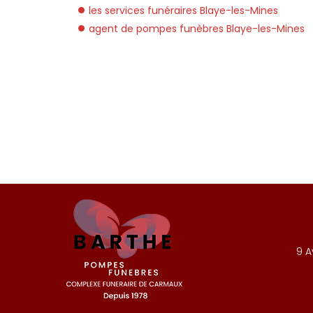
les services funéraires Blaye-les-Mines
agent de pompes funèbres Blaye-les-Mines
9 A