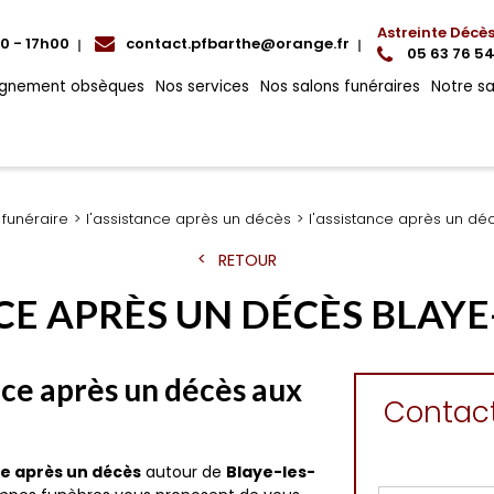
Astreinte Décè
0 - 17h00
contact.pfbarthe@orange.fr
05 63 76 54
gnement obsèques
Nos services
Nos salons funéraires
Notre s
 funéraire
l'assistance après un décès
l'assistance après un dé
RETOUR
NCE APRÈS UN DÉCÈS BLAYE
ance après un décès aux
Contac
ce après un décès
autour de
Blaye-les-