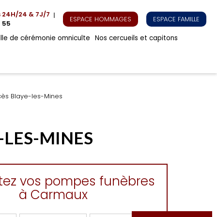
s
24H/24 & 7J/7
ESPACE HOMMAGES
ESPACE FAMILLE
 55
alle de cérémonie omniculte
Nos cercueils et capitons
cès Blaye-les-Mines
-LES-MINES
tez vos pompes funèbres
à Carmaux