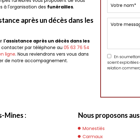
ompes funèbres vous proposent de vous
s à l'organisation des
funérailles
.
stance après un décès dans les
ur
l'assistance après un décès dans les
s contacter par téléphone au
05 63 76 54
n ligne
. Nous reviendrons vers vous dans
En soumettant 
ficier de notre accompagnement.
soient exploitées
relation commerci
s-Mines :
Nous proposons aussi
Monestiés
Carmaux