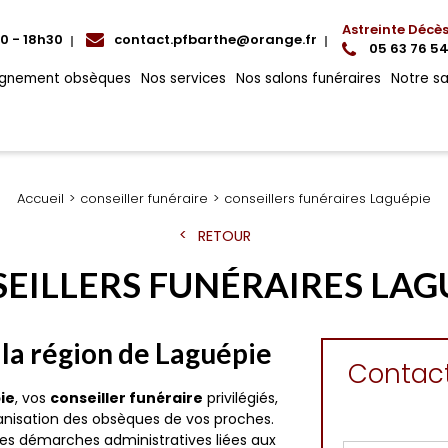
Astreinte Décè
00 - 18h30
contact.pfbarthe@orange.fr
05 63 76 54
gnement obsèques
Nos services
Nos salons funéraires
Notre s
Accueil
conseiller funéraire
conseillers funéraires Laguépie
RETOUR
EILLERS FUNÉRAIRES LAG
 la région de Laguépie
Contac
ie
, vos
conseiller funéraire
privilégiés,
anisation des obsèques de vos proches.
les démarches administratives liées aux