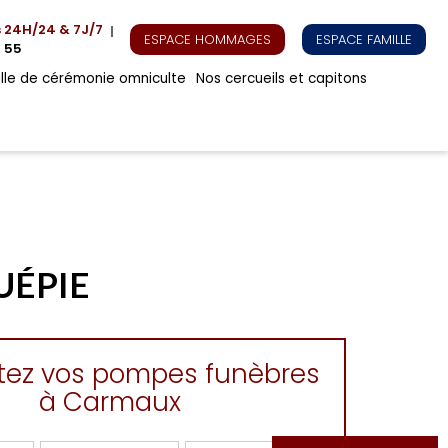
s
24H/24 & 7J/7
ESPACE HOMMAGES
ESPACE FAMILLE
 55
alle de cérémonie omniculte
Nos cercueils et capitons
UÉPIE
tez vos pompes funèbres
à Carmaux