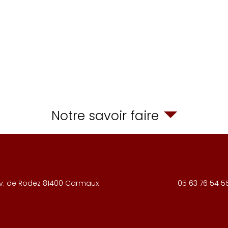
Notre savoir faire
v. de Rodez
81400
Carmaux
05 63 76 54 5