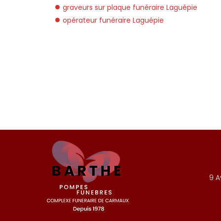
graveurs sur plaque funéraire Laguépie
opérateur funéraire Laguépie
9 A