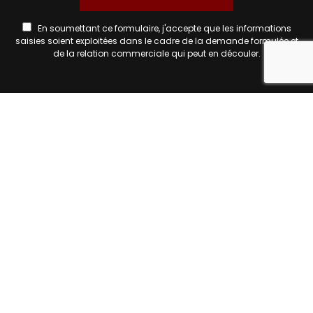
En soumettant ce formulaire, j'accepte que les informations
saisies soient exploitées dans le cadre de la demande formulée et
rec
de la relation commerciale qui peut en découler.
Notre savoir faire
9 Av. de Rodez
81400
Carmaux